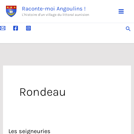
Aller
Raconte-moi Angoulins !
au
L'histoire d'un village du littoral aunisien
contenu
Rec
Rondeau
Les seigneuries