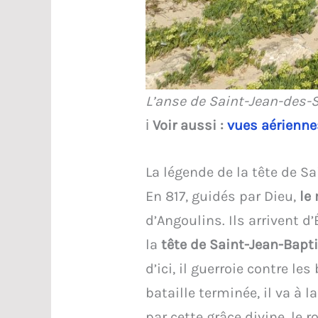
L’anse de Saint-Jean-des-
ℹ️
Voir aussi :
vues aérienne
La légende de la tête de S
En 817, guidés par Dieu,
le
d’Angoulins. Ils arrivent d
la
tête de Saint-Jean-Bapt
d’ici, il guerroie contre le
bataille terminée, il va à 
par cette grâce divine, le 