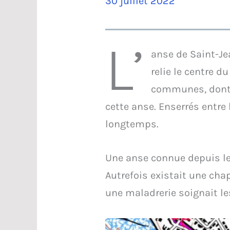
30 juillet 2022
L’
anse de Saint-Je
relie le centre d
communes, dont l
cette anse. Enserrés entre
longtemps.
Une anse connue depuis le
Autrefois existait une chap
une maladrerie soignait l