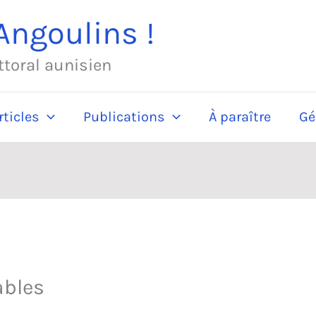
ngoulins !
ittoral aunisien
rticles
Publications
À paraître
Gé
ables