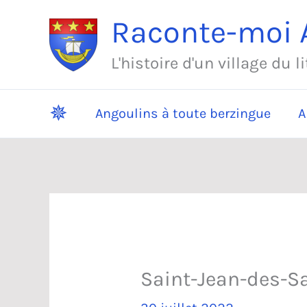
Aller
Raconte-moi A
au
contenu
L'histoire d'un village du l
✵
Angoulins à toute berzingue
A
Saint-Jean-des-S