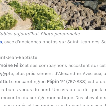
Sables aujourd’hui. Photo personnelle
s
, avec d’anciennes photos sur Saint-Jean-des-S
aint-Jean-Baptiste
 moine Félix
et ses compagnons accostent sur cet
’Égypte, plus précisément d’Alexandrie. Avec eux, u
iste
. Le roi carolingien
Pépin 1ᵉʳ
(797-838) est alors
s barbares venus du nord. Une vision lui dit que la
la rencontre du cortège monastique. Des chevaliers
roi, son armée et les moines se dirigent alors vers