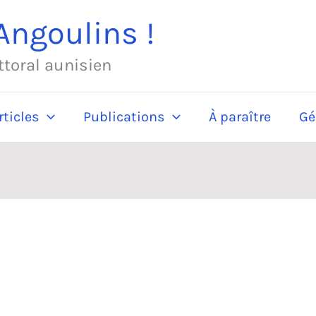
ngoulins !
ittoral aunisien
rticles
Publications
À paraître
Gé