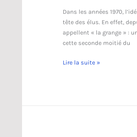
Dans les années 1970, l’i
tête des élus. En effet, de
appellent « la grange » : un
cette seconde moitié du
La
Lire la suite »
salle
Louis
Ferrant