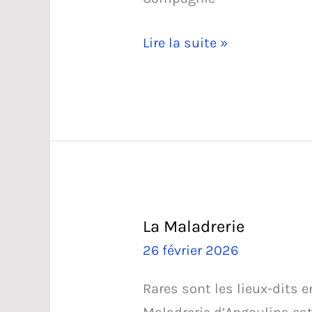
La
Lire la suite »
gare
ferroviaire
La Maladrerie
26 février 2026
Rares sont les lieux-dits