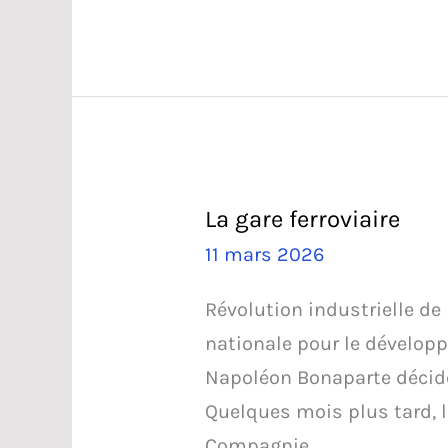
à
découvrir
La gare ferroviaire
11 mars 2026
Révolution industrielle de
nationale pour le dévelop
Napoléon Bonaparte décide 
Quelques mois plus tard, 
Compagnie