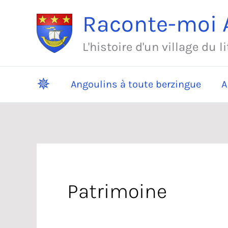
Aller
Raconte-moi A
au
contenu
L'histoire d'un village du l
✵
Angoulins à toute berzingue
A
Patrimoine