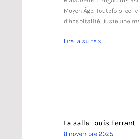
Maladrerie d’Angoulins est
Moyen Âge. Toutefois, cell
d’hospitalité. Juste une m
La
Lire la suite »
Maladrerie
La salle Louis Ferrant
8 novembre 2025