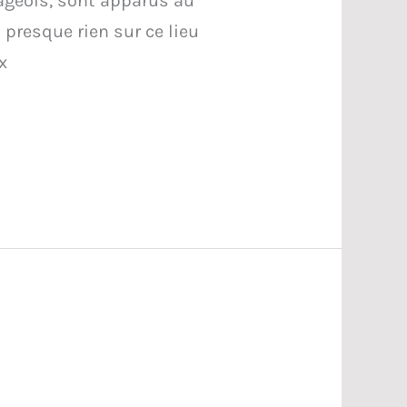
lageois, sont apparus au
presque rien sur ce lieu
x