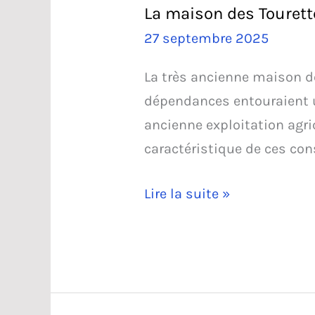
La maison des Tourett
27 septembre 2025
La très ancienne maison d
dépendances entouraient u
ancienne exploitation agric
caractéristique de ces co
La
Lire la suite »
maison
des
Tourettes