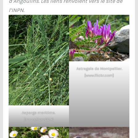
d’Angoulins. Les liens renvoient vers le site de
l’INPN.
Astragale de Montpellier.
[www.flickr.com]
Asperge maritime.
[www.eflore66.fr]