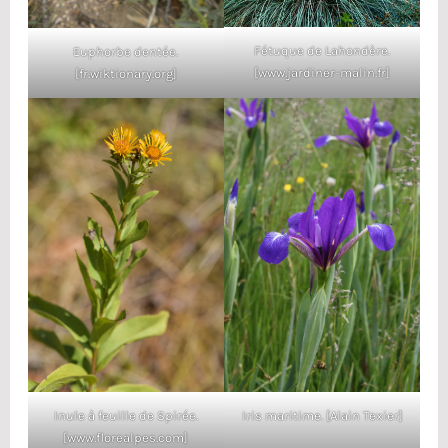
Fétuque de Lahondère.
Euphorbe dentée.
[www.jardiner-malin.fr]
[
fr.wiktionary.org
]
Iris maritime. [Alain Texier]
Inule à feuille de Spirée.
[www.florealpes.com]