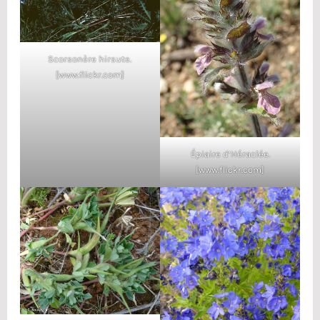
Scorsonère hirsute.
[www.flickr.com]
Épiaire d’Héraclée.
[www.flickr.com]