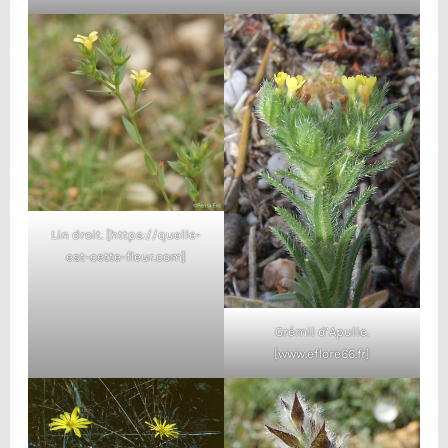
Lin droit. [https://quelle-
est-cette-fleur.com]
Grémil d’Apulie.
[www.eflore66.fr]