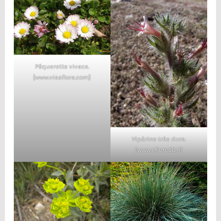
Pâquerette vivace.
[www.visaflora.com]
Vipérine très dure.
[www.eflore66.fr]