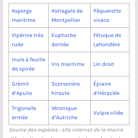
Asperge
Astragale de
Pâquerette
maritime
Montpellier
vivace
Vipérine très
Euphorbe
Fétuque de
rude
dentée
Lahondère
Inule à feuille
Iris maritime
Lin droit
de spirée
Grémil
Scorsonère
Épiaire
d
‘
A
p
u
l
i
e
hirsute
d’Héraclée
Trigonelle
Véronique
Vulpie ciliée
armée
d’Autriche
Source des espèces : site internet de la mairie