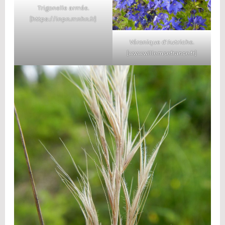
Trigonelle armée.
[https://inpn.mnhn.fr]
Véronique d’Autriche.
[www.willemsefrance.fr]