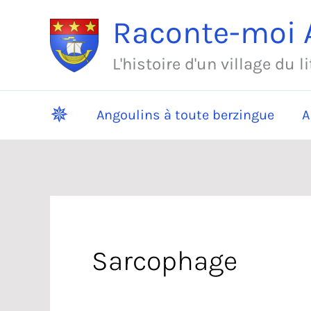
Aller
Raconte-moi A
au
contenu
L'histoire d'un village du l
✵
Angoulins à toute berzingue
A
Sarcophage