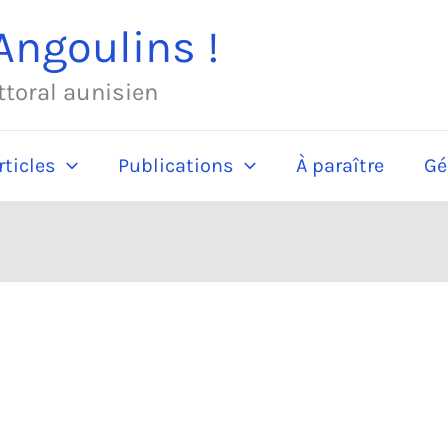
ngoulins !
ittoral aunisien
rticles
Publications
À paraître
Gé