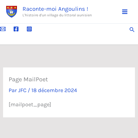
Aller
Raconte-moi Angoulins !
au
L'histoire d'un village du littoral aunisien
contenu
Rec
Page MailPoet
Par
JFC
/
18 décembre 2024
[mailpoet_page]