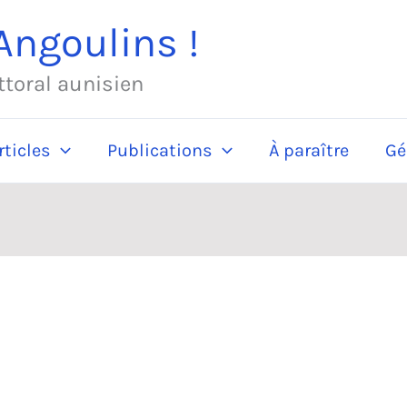
ngoulins !
ittoral aunisien
rticles
Publications
À paraître
Gé