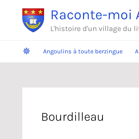
Aller
Raconte-moi A
au
contenu
L'histoire d'un village du l
✵
Angoulins à toute berzingue
A
Bourdilleau