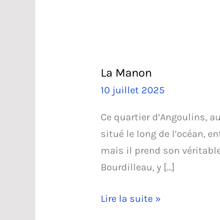
La Manon
10 juillet 2025
Ce quartier d’Angoulins, a
situé le long de l’océan, e
mais il prend son véritabl
Bourdilleau, y […]
La
Lire la suite »
Manon