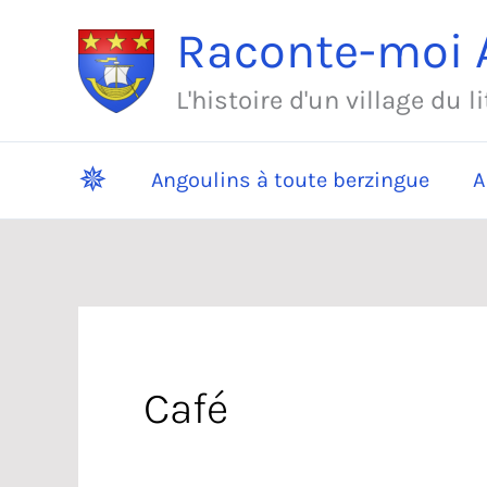
Aller
Raconte-moi A
au
contenu
L'histoire d'un village du l
✵
Angoulins à toute berzingue
A
Café