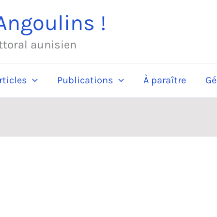
ngoulins !
ittoral aunisien
rticles
Publications
À paraître
Gé