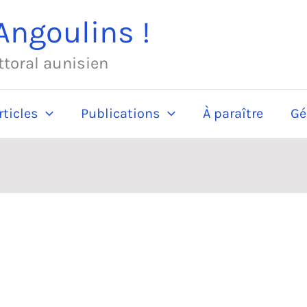
ngoulins !
ittoral aunisien
rticles
Publications
À paraître
Gé