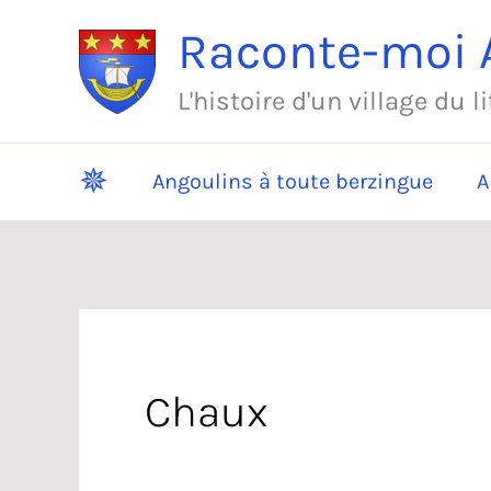
Aller
Raconte-moi A
au
contenu
L'histoire d'un village du l
✵
Angoulins à toute berzingue
A
Chaux