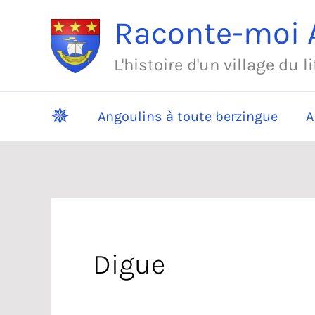
Aller
Raconte-moi A
au
contenu
L'histoire d'un village du l
✵
Angoulins à toute berzingue
A
Digue