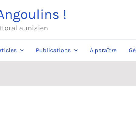
ngoulins !
ittoral aunisien
rticles
Publications
À paraître
Gé