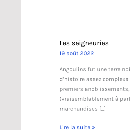
Les seigneuries
19 août 2022
Angoulins fut une terre nob
d’histoire assez complexe (
premiers anoblissements, n
(vraisemblablement à partir
marchandises […]
Les
Lire la suite »