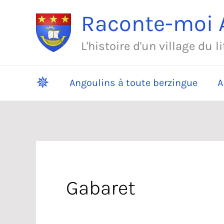
Aller
Raconte-moi A
au
contenu
L'histoire d'un village du l
✵
Angoulins à toute berzingue
A
Gabaret