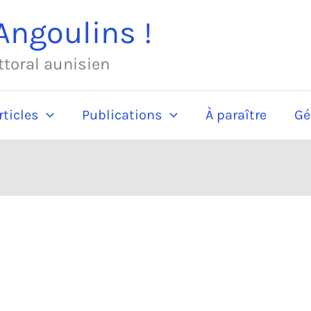
ngoulins !
ittoral aunisien
rticles
Publications
À paraître
Gé