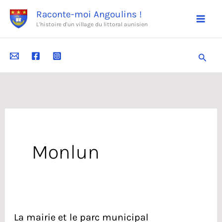
Aller
Raconte-moi Angoulins !
au
L'histoire d'un village du littoral aunisien
contenu
Reche
Monlun
La mairie et le parc municipal