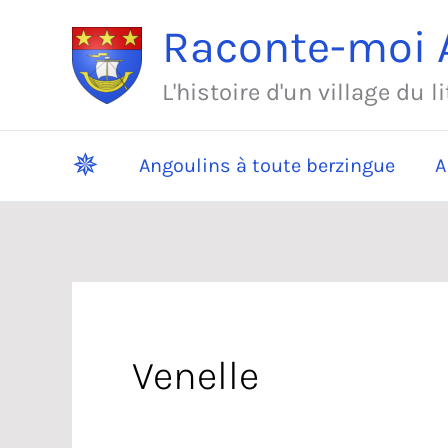
Aller
Raconte-moi A
au
contenu
L'histoire d'un village du l
✵
Angoulins à toute berzingue
A
Venelle