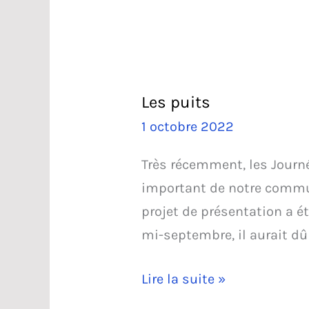
Les puits
1 octobre 2022
Très récemment, les Journ
important de notre commune
projet de présentation a é
mi-septembre, il aurait dû
Les
Lire la suite »
puits