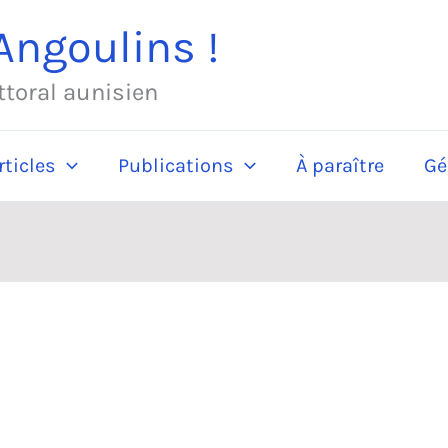
ngoulins !
ittoral aunisien
rticles
Publications
À paraître
Gé