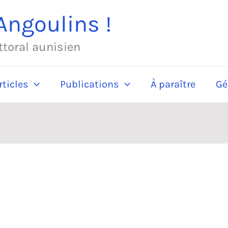
ngoulins !
ittoral aunisien
rticles
Publications
À paraître
Gé