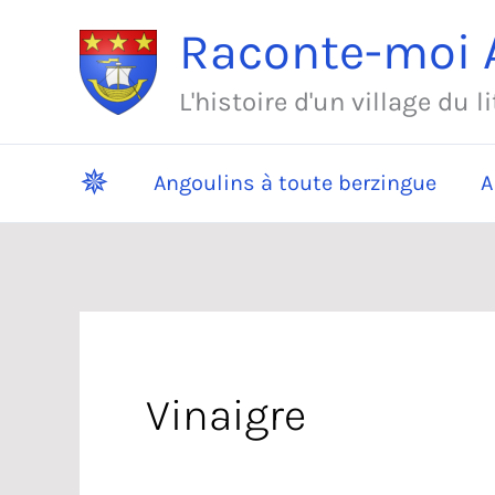
Aller
Raconte-moi A
au
contenu
L'histoire d'un village du l
✵
Angoulins à toute berzingue
A
Vinaigre